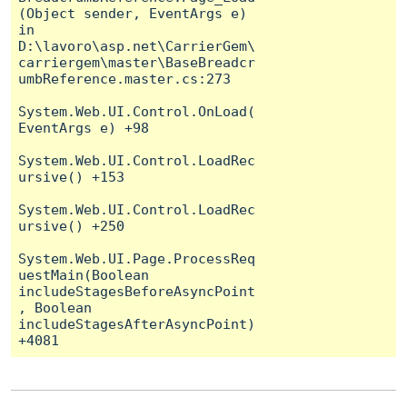
(Object sender, EventArgs e) 
in 
D:\lavoro\asp.net\CarrierGem\
carriergem\master\BaseBreadcr
umbReference.master.cs:273

System.Web.UI.Control.OnLoad(
EventArgs e) +98

System.Web.UI.Control.LoadRec
ursive() +153

System.Web.UI.Control.LoadRec
ursive() +250

System.Web.UI.Page.ProcessReq
uestMain(Boolean 
includeStagesBeforeAsyncPoint
, Boolean 
includeStagesAfterAsyncPoint) 