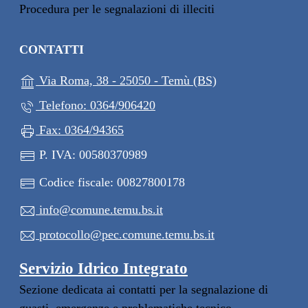
Procedura per le segnalazioni di illeciti
CONTATTI
(apre in un'altra s
Via Roma, 38 - 25050 - Temù (BS)
Telefono: 0364/906420
Fax: 0364/94365
P. IVA: 00580370989
Codice fiscale: 00827800178
info@comune.temu.bs.it
protocollo@pec.comune.temu.bs.it
Servizio Idrico Integrato
Sezione dedicata ai contatti per la segnalazione di