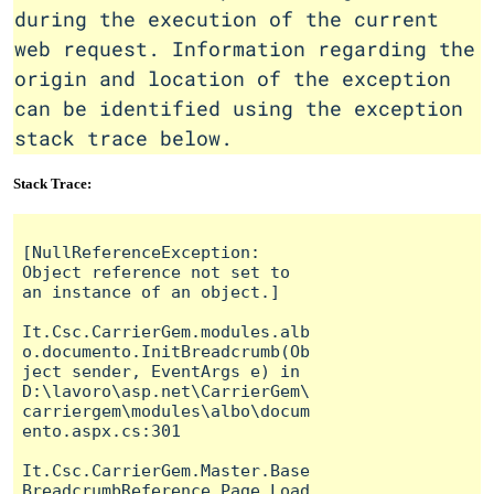
during the execution of the current
web request. Information regarding the
origin and location of the exception
can be identified using the exception
stack trace below.
Stack Trace:
[NullReferenceException: 
Object reference not set to 
an instance of an object.]

It.Csc.CarrierGem.modules.alb
o.documento.InitBreadcrumb(Ob
ject sender, EventArgs e) in 
D:\lavoro\asp.net\CarrierGem\
carriergem\modules\albo\docum
ento.aspx.cs:301

It.Csc.CarrierGem.Master.Base
BreadcrumbReference.Page_Load