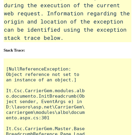
during the execution of the current
web request. Information regarding the
origin and location of the exception
can be identified using the exception
stack trace below.
Stack Trace:
[NullReferenceException: 
Object reference not set to 
an instance of an object.]

It.Csc.CarrierGem.modules.alb
o.documento.InitBreadcrumb(Ob
ject sender, EventArgs e) in 
D:\lavoro\asp.net\CarrierGem\
carriergem\modules\albo\docum
ento.aspx.cs:301

It.Csc.CarrierGem.Master.Base
BreadcrumbReference.Page_Load