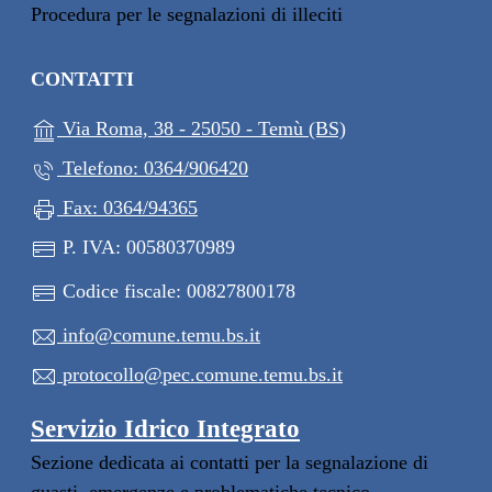
Procedura per le segnalazioni di illeciti
CONTATTI
(apre in un'altra s
Via Roma, 38 - 25050 - Temù (BS)
Telefono: 0364/906420
Fax: 0364/94365
P. IVA: 00580370989
Codice fiscale: 00827800178
info@comune.temu.bs.it
protocollo@pec.comune.temu.bs.it
Servizio Idrico Integrato
Sezione dedicata ai contatti per la segnalazione di