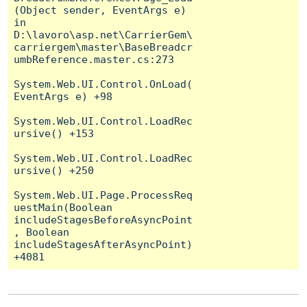
(Object sender, EventArgs e) 
in 
D:\lavoro\asp.net\CarrierGem\
carriergem\master\BaseBreadcr
umbReference.master.cs:273

System.Web.UI.Control.OnLoad(
EventArgs e) +98

System.Web.UI.Control.LoadRec
ursive() +153

System.Web.UI.Control.LoadRec
ursive() +250

System.Web.UI.Page.ProcessReq
uestMain(Boolean 
includeStagesBeforeAsyncPoint
, Boolean 
includeStagesAfterAsyncPoint) 