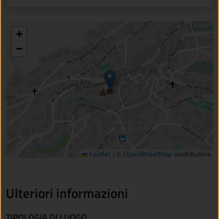
+
−
Leaflet
|
©
OpenStreetMap
contributors
Ulteriori informazioni
TIPOLOGIA DI LUOGO