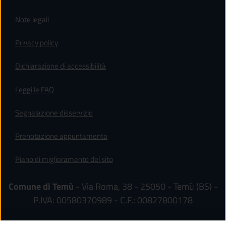
Note legali
Privacy policy
(apre in un'altra scheda).
Dichiarazione di accessibilità
Leggi le FAQ
Segnalazione disservizio
Prenotazione appuntamento
Piano di miglioramento del sito
Comune di Temù
- Via Roma, 38 - 25050 - Temù (BS) -
P.IVA: 00580370989 - C.F.: 00827800178