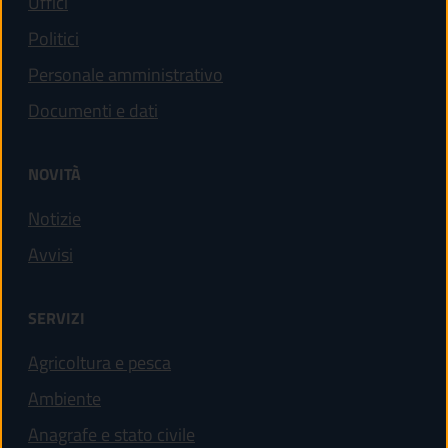
Uffici
Politici
Personale amministrativo
Documenti e dati
NOVITÀ
Notizie
Avvisi
SERVIZI
Agricoltura e pesca
Ambiente
Anagrafe e stato civile