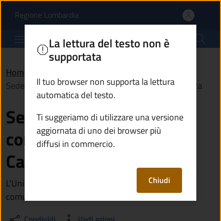
Sede dell'Unione dei co
Vai al contenuto principale
(apre in un'altra scheda).
Regione Lombardia
Comune di Temù
La lettura del testo non è
supportata
Home
/
Vivere il territorio
/
Luoghi
/
Il tuo browser non supporta la lettura
Sede dell'Unione dei comuni dell'alta Valle Camonica
automatica del testo.
Sede dell'Unione dei
Ti suggeriamo di utilizzare una versione
aggiornata di uno dei browser più
comuni dell'alta Valle
diffusi in commercio.
Camonica
Chiudi
L'Unione gestisce in forma associata alcuni servizi
comunali
Condividi
Vedi azioni