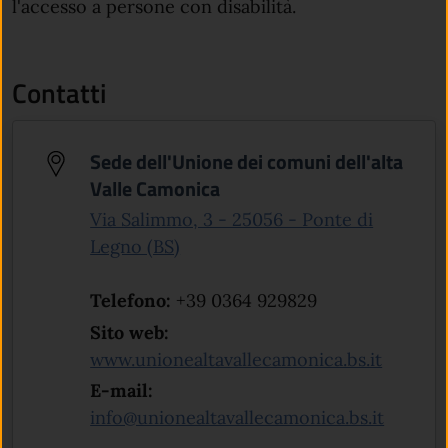
l'accesso a persone con disabilità.
Contatti
Sede dell'Unione dei comuni dell'alta
Valle Camonica
Via Salimmo, 3 - 25056 - Ponte di
(apre in un'altra scheda).
Legno (BS)
Telefono:
+39 0364 929829
Sito web:
(apre in
www.unionealtavallecamonica.bs.it
E-mail:
info@unionealtavallecamonica.bs.it