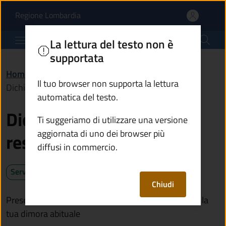
Dichiarare il cambio di
Vai al contenuto principale
(apre in un'altra scheda).
Regione Lombardia
Comune di Temù
La lettura del testo non è
supportata
Home
/
Servizi
/
Anagrafe e stato civile
/
Il tuo browser non supporta la lettura
Dichiarare il cambio di residenza
automatica del testo.
Dichiarare il cambio di
Ti suggeriamo di utilizzare una versione
aggiornata di uno dei browser più
residenza
diffusi in commercio.
Servizio attivo
Chiudi
Presenta la dichiarazione di residenza se trasferisci la
tua dimora abituale