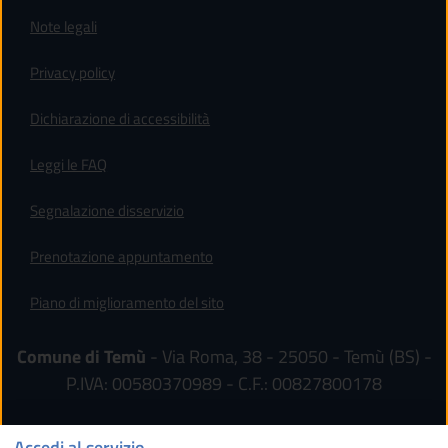
Note legali
Privacy policy
(apre in un'altra scheda).
Dichiarazione di accessibilità
Leggi le FAQ
Segnalazione disservizio
Prenotazione appuntamento
Piano di miglioramento del sito
Comune di Temù
- Via Roma, 38 - 25050 - Temù (BS) -
P.IVA: 00580370989 - C.F.: 00827800178
Accedi al servizio