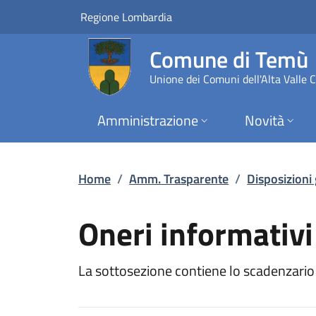
Oneri informativi pe
Vai al contenuto principale
(apre in un'altra scheda).
Regione Lombardia
Comune di Temù
Unione dei Comuni dell'Alta Valle
Amministrazione
Novità
Home
/
Amm. Trasparente
/
Disposizioni
Oneri informativi
La sottosezione contiene lo scadenzario d