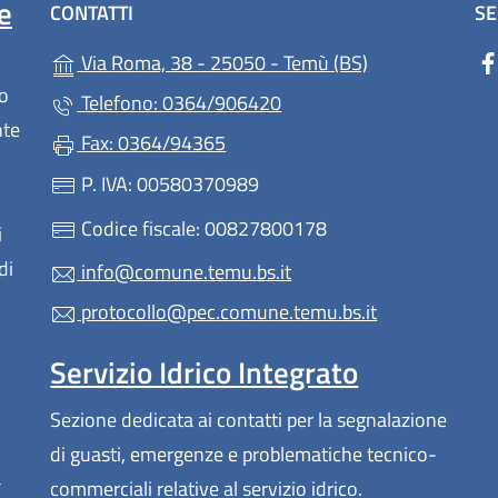
e
CONTATTI
SE
(apre in un'altr
Via Roma, 38 - 25050 - Temù (BS)
lo
Telefono: 0364/906420
nte
Fax: 0364/94365
P. IVA: 00580370989
Codice fiscale: 00827800178
i
di
info@comune.temu.bs.it
protocollo@pec.comune.temu.bs.it
Servizio Idrico Integrato
Sezione dedicata ai contatti per la segnalazione
di guasti, emergenze e problematiche tecnico-
a
commerciali relative al servizio idrico.