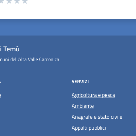
ta 1 stelle su 5
aluta 2 stelle su 5
Valuta 3 stelle su 5
Valuta 4 stelle su 5
Valuta 5 stelle su 5
i Temù
uni dell'Alta Valle Camonica
À
SERVIZI
e
Agricoltura e pesca
Ambiente
Anagrafe e stato civile
Appalti pubblici