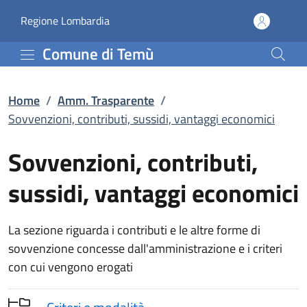
Sovvenzioni, contributi
Vai al contenuto principale
(apre in un'altra scheda).
Regione Lombardia
Comune di Temù
Home
/
Amm. Trasparente
/
Sovvenzioni, contributi, sussidi, vantaggi economici
Sovvenzioni, contributi,
sussidi, vantaggi economici
La sezione riguarda i contributi e le altre forme di
sovvenzione concesse dall'amministrazione e i criteri
con cui vengono erogati