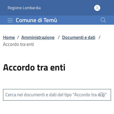
Accordo tra enti | Comu
Vai al contenuto principale
(apre in un'altra scheda).
Regione Lombardia
Comune di Temù
Home
/
Amministrazione
/
Documenti e dati
/
Accordo tra enti
Accordo tra enti
Cerca nei documenti e dati del tipo "Accordo tra enti"
Cerca